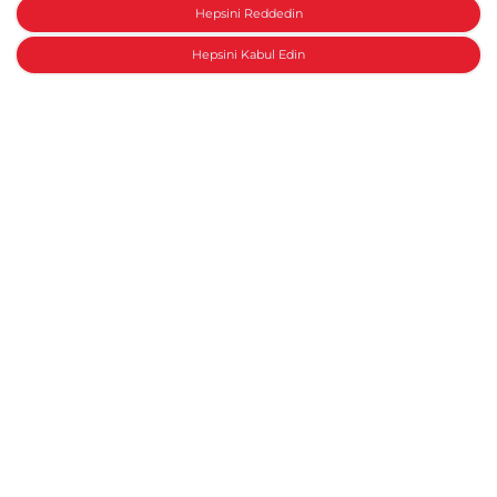
Hepsini Reddedin
Hepsini Kabul Edin
Honda ile konuşun
Yeni bir Honda
Honda Sahipleri
Honda Dünyası
Miras & Felsefe
Motor Sporları