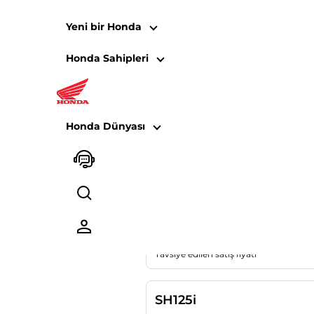
Yeni bir Honda
Honda Sahipleri
Fiyat Listesi - 
Honda Dünyası
SCOOT
SCOOTER
PCX125
Tavsiye edilen satış fiyatı
SH125i