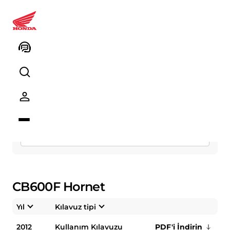
Kullanım Kitapçıkları
Segment
Model
CB600F Hornet
Yıl
Kılavuz tipi
2012
Kullanım Kılavuzu
PDF'i İndirin