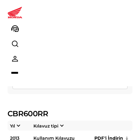
Kullanım Kitapçıkları
Segment
Model
CBR600RR
Yıl
Kılavuz tipi
2013
Kullanım Kılavuzu
PDF'i İndirin