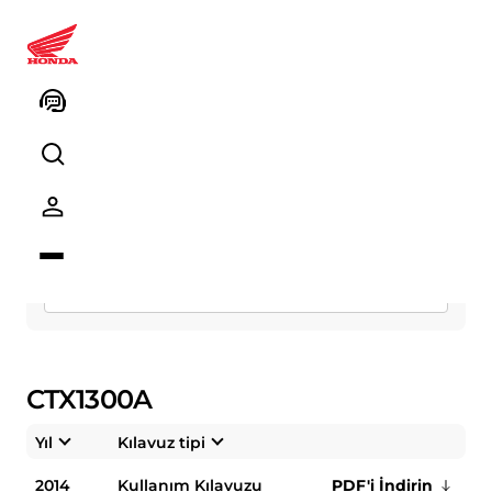
Kullanım Kitapçıkları
Segment
Model
CTX1300A
Yıl
Kılavuz tipi
2014
Kullanım Kılavuzu
PDF'i İndirin