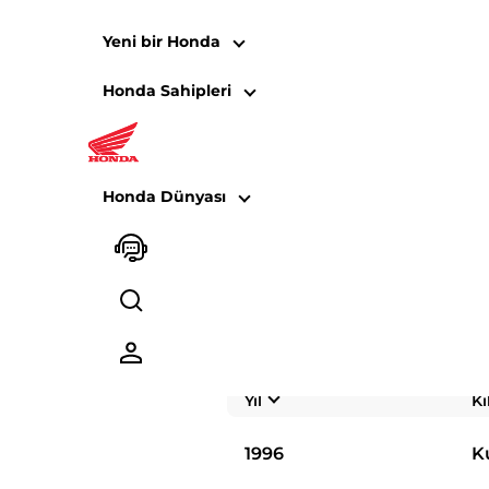
Yeni bir Honda
Honda Sahipleri
Kullanım Kitapç
Segment
Honda Dünyası
XRV750
Yıl
Kı
1996
K