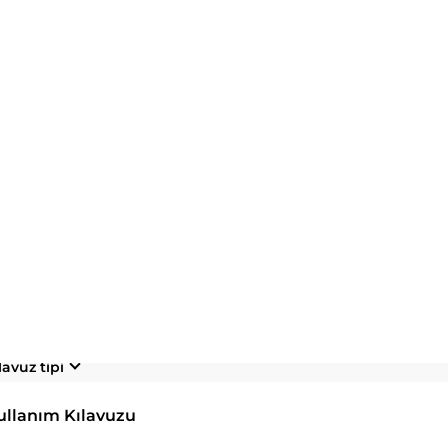
ıkları
Model
lavuz tipi
ullanım Kılavuzu