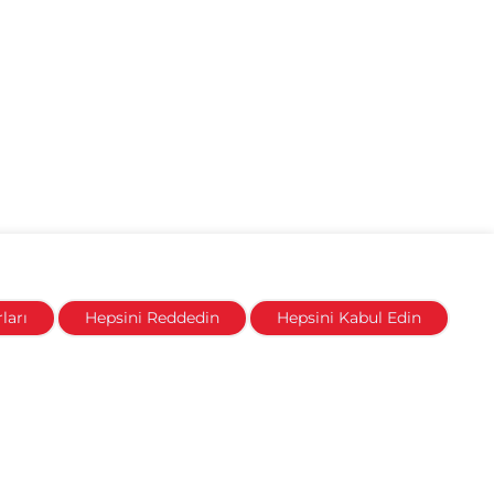
ları
Hepsini Reddedin
Hepsini Kabul Edin