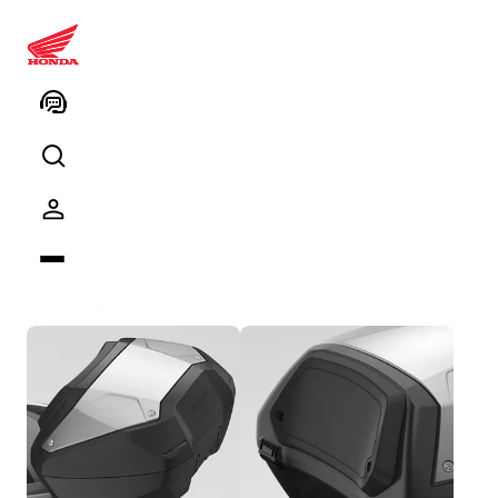
08ESY-K2L-STB ADV350 Akıllı
Arka Çanta
Ürün kodu
Kodu kopyalayın
Paket içeriği
3
ürün