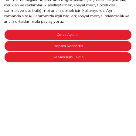
içerikleri ve reklamları kişiselleştirmek, sosyal medya özellikleri
sunmak ve site trafiğimizi analiz etmek için kullanıyoruz. Aynı
zamanda site kullanımınızla ilgili bilgileri; sosyal medya, reklamcılık ve
analiz ortaklarımızla paylaşıyoruz.
Çerez Ayarları
Hepsini Reddedin
Hepsini Kabul Edin
Honda ile konuşun
Motosiklet Aksesuar Paketleri
Yeni bir Honda