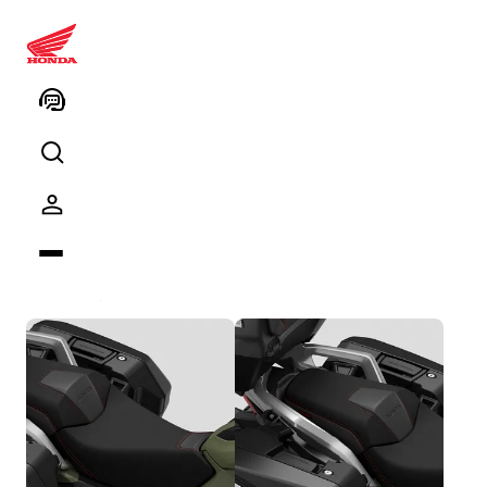
08HME-MKW-CMS NC750X
Konfor Paketi (MT)
Ürün kodu
Kodu kopyalayın
Paket içeriği
5
ürün