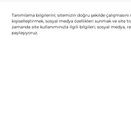
Tanımlama bilgilerini; sitemizin doğru şekilde çalışmasını 
kişiselleştirmek, sosyal medya özellikleri sunmak ve site tr
zamanda site kullanımınızla ilgili bilgileri; sosyal medya, r
paylaşıyoruz.
Motosiklet
Motosiklet Aksesuar Paketleri
Yeni bir Honda
Honda Sahip
Anasayfa
Geri Çağır
Modeller
Bayiler ve S
Aksesuarlar
Aktif Yol Ya
Honda Collection
Orijinal Ürü
Kampanyalar
2+2 Yıl Gara