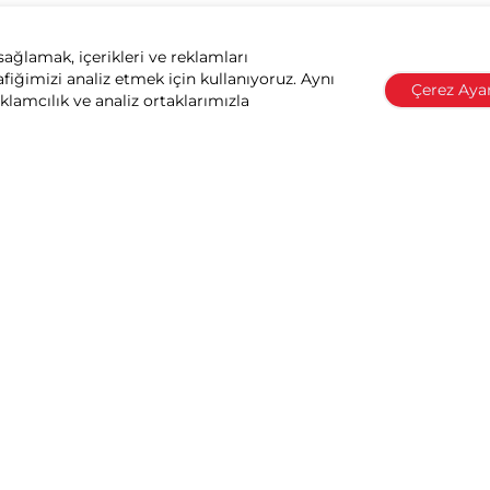
sağlamak, içerikleri ve reklamları
afiğimizi analiz etmek için kullanıyoruz. Aynı
Çerez Ayar
eklamcılık ve analiz ortaklarımızla
Honda ile konuşun
leri
Honda Dünyası
ma Sorgulama
Miras & Felsefe
ervisler
Motor Sporları
rdım
Honda Teknolojileri
n Garantisi
Sürdürülebilirlik
nti
Haberler