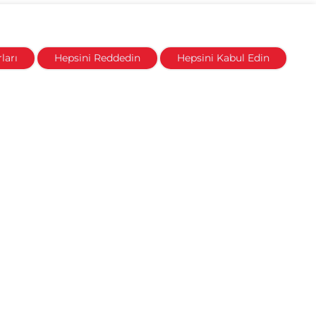
ları
Hepsini Reddedin
Hepsini Kabul Edin
İletişim
Bayiler ve Servisler
Bayilik Başvuru Formu
Çağrı Merkezi - 0850 733 22 20
Aktif Yol Yardım - 0850 733 55 05