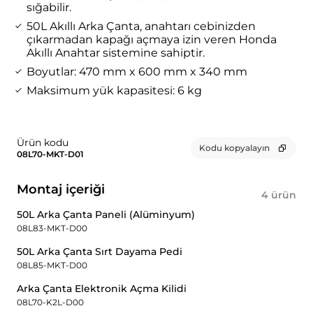
sığabilir.
50L Akıllı Arka Çanta, anahtarı cebinizden
çıkarmadan kapağı açmaya izin veren Honda
Akıllı Anahtar sistemine sahiptir.
Boyutlar: 470 mm x 600 mm x 340 mm
Maksimum yük kapasitesi: 6 kg
Ürün kodu
Kodu kopyalayın
08L70-MKT-D01
Montaj içeriği
4 ürün
50L Arka Çanta Paneli (Alüminyum)
08L83-MKT-D00
50L Arka Çanta Sırt Dayama Pedi
08L85-MKT-D00
Arka Çanta Elektronik Açma Kilidi
08L70-K2L-D00