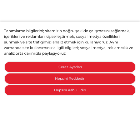
Tanımlama bilgilerini; sitemizin doğru şekilde çalışmasını sağlamak,
içerikleri ve reklamları kişiselleştirmek, sosyal medya özellikleri
sunmak ve site trafiğimizi analiz etmek için kullanıyoruz. Aynı
zamanda site kullanımınızla ilgili bilgileri; sosyal medya, reklamcılık ve
analiz ortaklarımızla paylaşıyoruz.
Çerez Ayarları
Hepsini Reddedin
Hepsini Kabul Edin
Honda ile konuşun
Motosiklet Aksesuarları
Honda Kırmızı T-Shirt