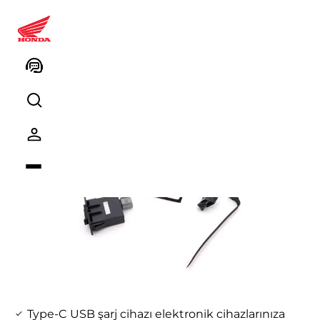
NC750X - 12V Soket
Type-C USB şarj cihazı elektronik cihazlarınıza