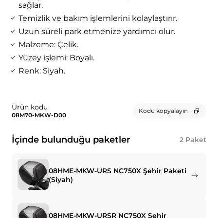
sağlar.
Temizlik ve bakım işlemlerini kolaylaştırır.
Uzun süreli park etmenize yardımcı olur.
Malzeme: Çelik.
Yüzey işlemi: Boyalı.
Renk: Siyah.
Ürün kodu
Kodu kopyalayın
08M70-MKW-D00
İçinde bulunduğu paketler
2
Paket
08HME-MKW-URS NC750X Şehir Paketi
(Siyah)
08HME-MKW-URSR NC750X Şehir