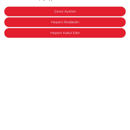
Çerez Ayarları
Hepsini Reddedin
Hepsini Kabul Edin
Honda ile konuşun
Motosiklet Aksesuarları
NC750X - Orta Sehpa
Yeni bir Honda
Anasayfa
Modeller
Aksesuarlar
Honda Collection