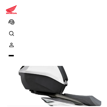
Sh125i - 35L Akıllı Arka Çanta
Seti - White (Sırt Dayama Pedi
İçerir)