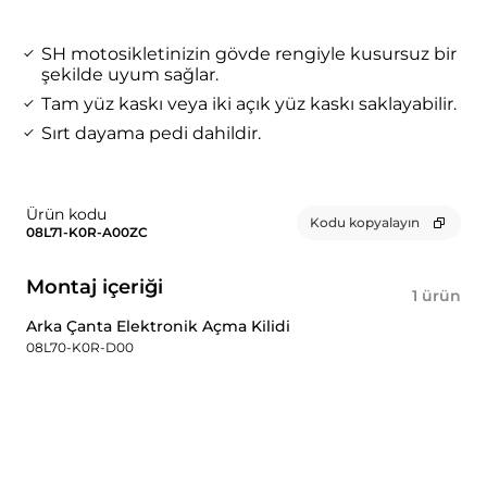
SH motosikletinizin gövde rengiyle kusursuz bir
şekilde uyum sağlar.
Tam yüz kaskı veya iki açık yüz kaskı saklayabilir.
Sırt dayama pedi dahildir.
Ürün kodu
Kodu kopyalayın
08L71-K0R-A00ZC
Montaj içeriği
1 ürün
Arka Çanta Elektronik Açma Kilidi
08L70-K0R-D00