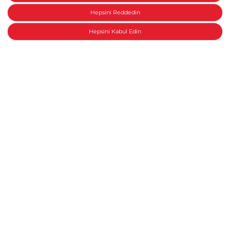
Hepsini Reddedin
Hepsini Kabul Edin
Honda ile konuşun
Motosiklet Aksesuarları
Sh125i - 35L Arka Çanta - White
(Sırt Dayama Pedi İçerir)
Yeni bir Honda
Anasayfa
Modeller
Aksesuarlar
Honda Collection
Fiyat Listesi
Kampanyalar