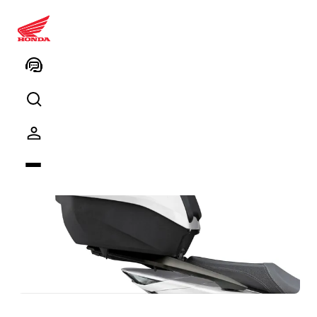
Sh125i - 35L Arka Çanta - White
(Sırt Dayama Pedi İçerir)