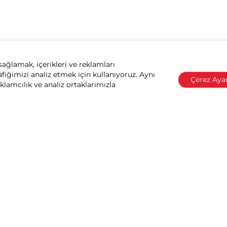
sağlamak, içerikleri ve reklamları
afiğimizi analiz etmek için kullanıyoruz. Aynı
Çerez Ayar
eklamcılık ve analiz ortaklarımızla
Honda ile konuşun
Elcik Koruma Seti (Siyah)
leri
Honda Dünyası
ma Sorgulama
Miras & Felsefe
ervisler
Motor Sporları