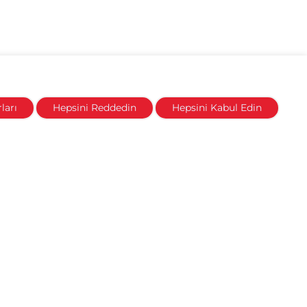
ları
Hepsini Reddedin
Hepsini Kabul Edin
İletişim
Bayiler ve Servisler
Bayilik Başvuru Formu