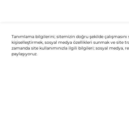
Tanımlama bilgilerini; sitemizin doğru şekilde çalışmasını 
kişiselleştirmek, sosyal medya özellikleri sunmak ve site tr
zamanda site kullanımınızla ilgili bilgileri; sosyal medya, r
paylaşıyoruz.
Motosiklet
Motosiklet Aksesuarları
X-ADV 750 - 
Yeni bir Honda
Honda Sahip
Anasayfa
Geri Çağır
Modeller
Bayiler ve S