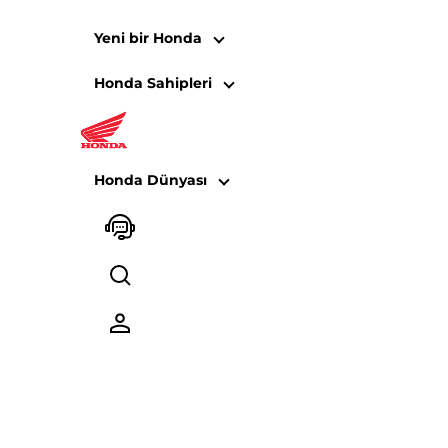
Yeni bir Honda
Honda Sahipleri
X-ADV 750 - Elcik 
Honda Dünyası
Ürün kodu
08P72-MKS-E00ZC