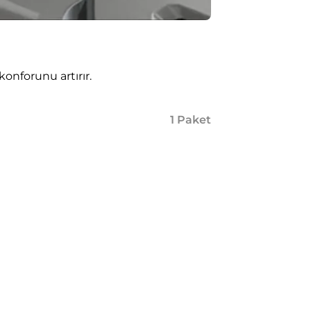
onforunu artırır.
1
Paket