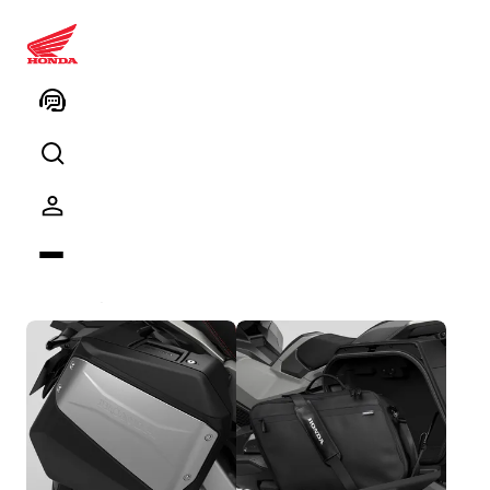
08HME-MKT-TRS X-ADV 750
Seyahat Paketi
Ürün kodu
Kodu kopyalayın
Paket içeriği
2
ürün