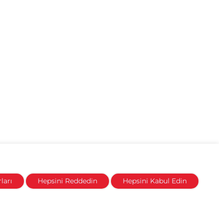
ları
Hepsini Reddedin
Hepsini Kabul Edin