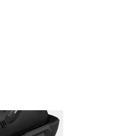
shion Black Red)
4
ürün