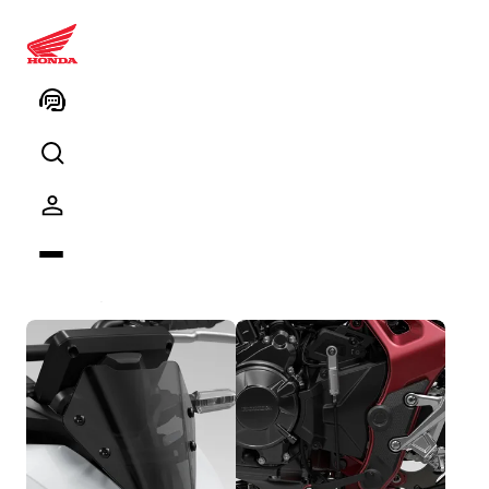
08HME-MLB-SPSG CB750
Hornet Spor Paketi (Gri)
Ürün kodu
Kodu kopyalayın
Paket içeriği
6
ürün