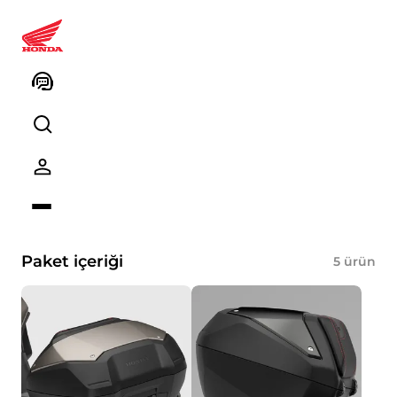
08HME-MLF-URSBL NT1100
Şehir Paketi (NHC52 Gunmetal
Black Metallic)
Ürün kodu
Kodu kopyalayın
Paket içeriği
5
ürün