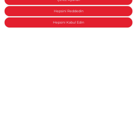
Hepsini Reddedin
Hepsini Kabul Edin
Honda ile konuşun
Motosiklet Aksesuar Paketleri
Yeni bir Honda
Anasayfa
Modeller
Aksesuarlar
Honda Collection
Fiyat Listesi
Kampanyalar