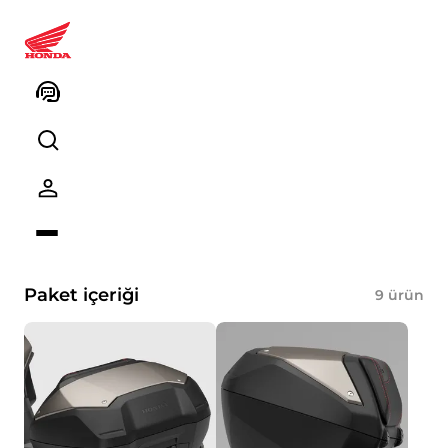
08HME-MLF-VYSAS NT1100
Seyahat Paketi (YR386 Mat
Warm Ash Metallic)
Ürün kodu
Kodu kopyalayın
Paket içeriği
9
ürün