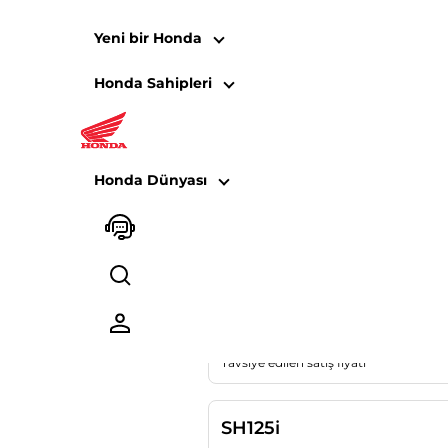
Yeni bir Honda
Honda Sahipleri
Fiyat Listesi - 
Honda Dünyası
SCOOT
SCOOTER
PCX125
Tavsiye edilen satış fiyatı
SH125i