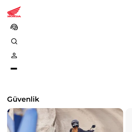
CB500 Hornet
Genel Bakış
Donanım
Teknik Özellikler
Aksesuarlar
Güvenlik
Multimedya
Teknoloji
Güvenlik