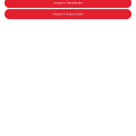
Hepsini Reddedin
Hepsini Kabul Edin
Honda ile konuşun
1.
Görseller, temsili nitelikte olup renk, donanım, aksesuar ve
diğer ürün özellikleri satışa sunulan ürünlerden farklılık
gösterebilir. Gösterilen özellikler standart olarak sunulmayabilir
veya opsiyonel olabilir. Opsiyonel ekipmanlar ek ücrete tabidir.
Güncel ürün özellikleri için yetkili bayilerimize başvurabilirsiniz.
CB500 Hornet
Donanım
Yeni bir Honda
Anasayfa
Modeller