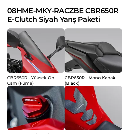
08HME-MKY-RACZBE CBR650R
E-Clutch Siyah Yarış Paketi
CBR650R - Yüksek Ön
CBR650R - Mono Kapak
Cam (Füme)
(Black)