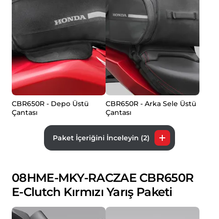
CBR650R - Depo Üstü
CBR650R - Arka Sele Üstü
Çantası
Çantası
Paket İçeriğini İnceleyin (2)
08HME-MKY-RACZAE CBR650R
E-Clutch Kırmızı Yarış Paketi