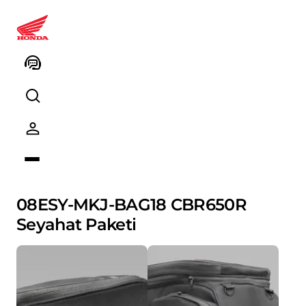
CBR650R
Genel Bakış
Donanım
Teknik Özellikler
Aksesuarlar
Aksesuar Paketleri
Aksesuarlar
Honda Collec
08ESY-MKJ-BAG18 CBR650R
Seyahat Paketi