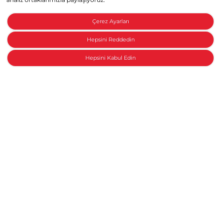
Çerez Ayarları
Hepsini Reddedin
Hepsini Kabul Edin
Honda ile konuşun
Motosiklet Aksesuar Paketleri
Yeni bir Honda
Anasayfa
Modeller
Aksesuarlar
Honda Collection