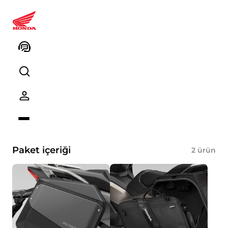
08HME-MKV-TRSG Forza 750
Seyahat Paketi (NHC65 Iridium
Gray Met.)
Ürün kodu
Kodu kopyalayın
Paket içeriği
2
ürün