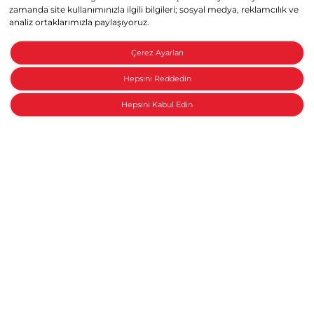
zamanda site kullanımınızla ilgili bilgileri; sosyal medya, reklamcılık ve
analiz ortaklarımızla paylaşıyoruz.
Çerez Ayarları
Hepsini Reddedin
Hepsini Kabul Edin
Honda ile konuşun
Motosiklet Aksesuar Paketleri
Yeni bir Honda
Anasayfa
Modeller