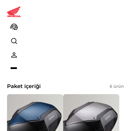
08HME-MKV-URBG Forza 750
Şehir Paketi (NHC65 Iridium
Gray Metallic)
Ürün kodu
Kodu kopyalayın
Paket içeriği
6
ürün