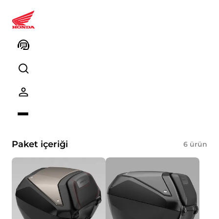
08HME-MKV-URSGR Forza 750
Şehir Paketi (NHC65 Gray -
Cushion Black Red)
Ürün kodu
Kodu kopyalayın
Paket içeriği
6
ürün