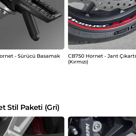
ornet - Sürücü Basamak
CB750 Hornet - Jant Çıkart
(Kırmızı)
til Paketi (Gri)