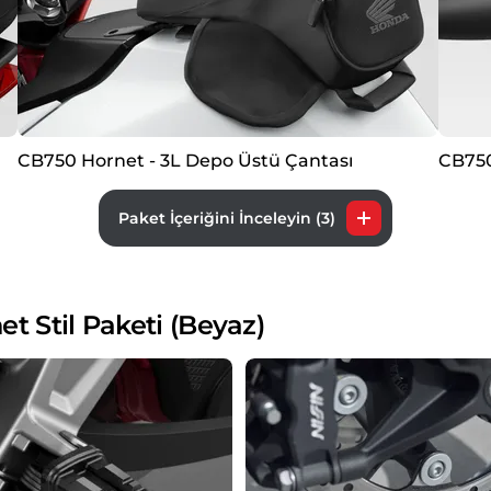
CB750 Hornet - 3L Depo Üstü Çantası
CB750
Paket İçeriğini İnceleyin (3)
Stil Paketi (Beyaz)