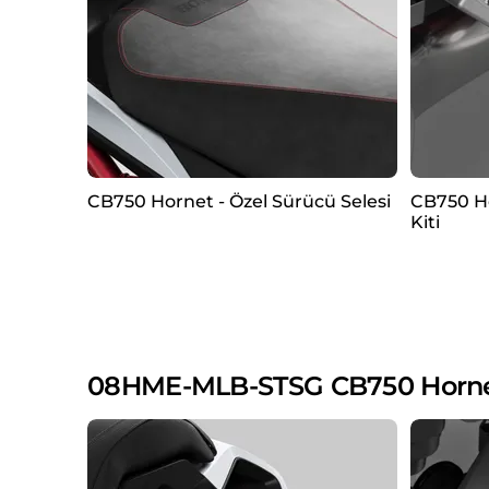
CB750 Hornet - Özel Sürücü Selesi
CB750 H
Kiti
08HME-MLB-STSG CB750 Hornet S