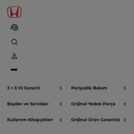
Bayiler ve Servisler
Honda Sahipleri
Aktif Yol Yardım
Honda Kasko
3 + 3 Yıl Garanti
Periyodik Bakım
Bayiler ve Servisler
Orijinal Yedek Parça
Kullanım Kitapçıkları
Orijinal Ürün Garantisi