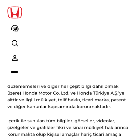
Telif Hakkı Politikası
www.honda.com.tr adresinde bulunan websitesinin
adı, adresi, tasarımı ve tüm içeriğinin telif hakları(
bunlarla sınılı kalmamak kaydı ile yazılı metinler,
uygulamalar, müzikler, sesler, resimler fotoğraflar,
animasyonlar, web sitesi formatı, web sitesi
düzenlemeleri ve diğer her çeşit bilgi dahil olmak
üzere) Honda Motor Co. Ltd. ve Honda Türkiye A.Ş.’ye
aittir ve ilgili mülkiyet, telif hakkı, ticari marka, patent
ve diğer kanunlar kapsamında korunmaktadır.
İçerik ile sunulan tüm bilgiler, görseller, videolar,
çizelgeler ve grafikler fikri ve sınai mülkiyet haklarınca
korunmakta olup kişisel amaçlar hariç ticari amaçla