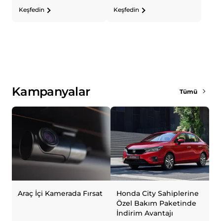
Keşfedin
Keşfedin
Kampanyalar
Tümü
Araç İçi Kamerada Fırsat
Honda City Sahiplerine
H
Özel Bakım Paketinde
A
İndirim Avantajı
f