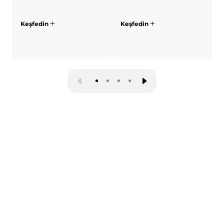
s
b
Keşfedin
Keşfedin
K