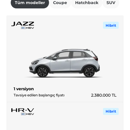
Tüm modeller
Coupe
Hatchback
SUV
Hibrit
1 versiyon
2.380.000
TL
Tavsiye edilen başlangıç fiyatı
Hibrit