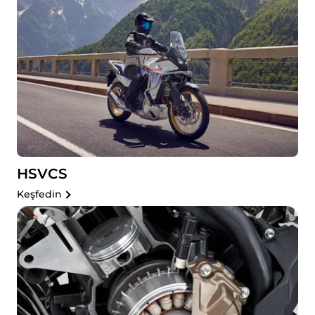
HSVCS
Keşfedin