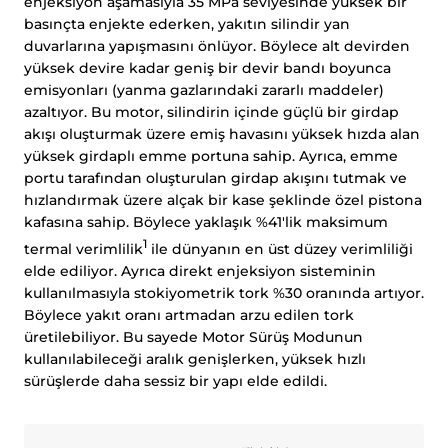
enjeksiyon aşamasıyla 35 MPa seviyesinde yüksek bir
basınçta enjekte ederken, yakıtın silindir yan
duvarlarına yapışmasını önlüyor. Böylece alt devirden
yüksek devire kadar geniş bir devir bandı boyunca
emisyonları (yanma gazlarındaki zararlı maddeler)
azaltıyor. Bu motor, silindirin içinde güçlü bir girdap
akışı oluşturmak üzere emiş havasını yüksek hızda alan
yüksek girdaplı emme portuna sahip. Ayrıca, emme
portu tarafından oluşturulan girdap akışını tutmak ve
hızlandırmak üzere alçak bir kase şeklinde özel pistona
kafasına sahip. Böylece yaklaşık %41'lik maksimum
1
termal verimlilik
ile dünyanın en üst düzey verimliliği
elde ediliyor. Ayrıca direkt enjeksiyon sisteminin
kullanılmasıyla stokiyometrik tork %30 oranında artıyor.
Böylece yakıt oranı artmadan arzu edilen tork
üretilebiliyor. Bu sayede Motor Sürüş Modunun
kullanılabileceği aralık genişlerken, yüksek hızlı
sürüşlerde daha sessiz bir yapı elde edildi.