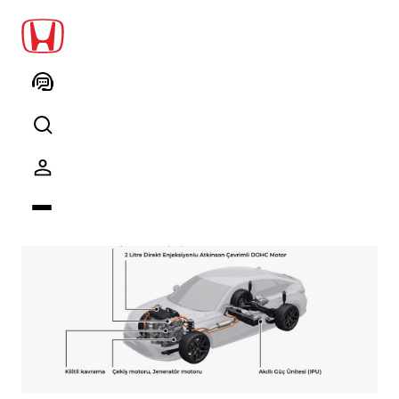
2,0 litre Direkt Enjeksiyonlu
Atkinson Çevrimli DOHC Motorlu
e:HEV
Yüksek çevresel performans ve sportif sürüş
hedefleyen e:HEV