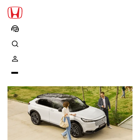
Hayalinizdeki HR-V'ye giden yolu
kısalttık.