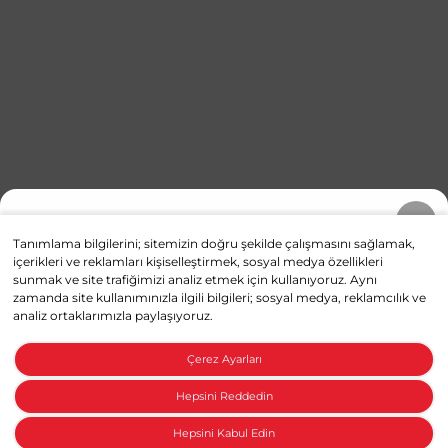
Numaranızı Doğrulayın
Tanımlama bilgilerini; sitemizin doğru şekilde çalışmasını sağlamak,
içerikleri ve reklamları kişiselleştirmek, sosyal medya özellikleri
Telefonunuza SMS ile bir doğrulama kodu
sunmak ve site trafiğimizi analiz etmek için kullanıyoruz. Aynı
gönderilecektir.
zamanda site kullanımınızla ilgili bilgileri; sosyal medya, reklamcılık ve
analiz ortaklarımızla paylaşıyoruz.
Telefon numaranız
Çerez Ayarları
Hepsini Reddedin
Hepsini Kabul Edin
Kapatın
Onaylayın