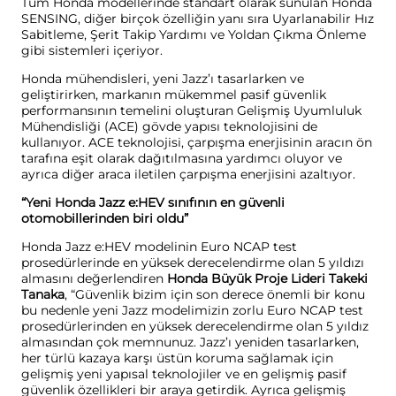
Tüm Honda modellerinde standart olarak sunulan Honda
SENSING, diğer birçok özelliğin yanı sıra Uyarlanabilir Hız
Sabitleme, Şerit Takip Yardımı ve Yoldan Çıkma Önleme
gibi sistemleri içeriyor.
Honda mühendisleri, yeni Jazz’ı tasarlarken ve
geliştirirken, markanın mükemmel pasif güvenlik
performansının temelini oluşturan Gelişmiş Uyumluluk
Mühendisliği (ACE) gövde yapısı teknolojisini de
kullanıyor. ACE teknolojisi, çarpışma enerjisinin aracın ön
tarafına eşit olarak dağıtılmasına yardımcı oluyor ve
ayrıca diğer araca iletilen çarpışma enerjisini azaltıyor.
“Yeni Honda Jazz e:HEV sınıfının en güvenli
otomobillerinden biri oldu”
Honda Jazz e:HEV modelinin Euro NCAP test
prosedürlerinde en yüksek derecelendirme olan 5 yıldızı
almasını değerlendiren
Honda Büyük Proje Lideri Takeki
Tanaka
, “Güvenlik bizim için son derece önemli bir konu
bu nedenle yeni Jazz modelimizin zorlu Euro NCAP test
prosedürlerinden en yüksek derecelendirme olan 5 yıldız
almasından çok memnunuz. Jazz’ı yeniden tasarlarken,
her türlü kazaya karşı üstün koruma sağlamak için
gelişmiş yeni yapısal teknolojiler ve en gelişmiş pasif
güvenlik özellikleri bir araya getirdik. Ayrıca gelişmiş