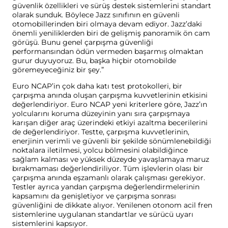
güvenlik özellikleri ve sürüş destek sistemlerini standart
olarak sunduk. Böylece Jazz sınıfının en güvenli
otomobillerinden biri olmaya devam ediyor. Jazz’daki
önemli yeniliklerden biri de gelişmiş panoramik ön cam
görüşü. Bunu genel çarpışma güvenliği
performansından ödün vermeden başarmış olmaktan
gurur duyuyoruz. Bu, başka hiçbir otomobilde
göremeyeceğiniz bir şey.”
Euro NCAP’in çok daha katı test protokolleri, bir
çarpışma anında oluşan çarpışma kuvvetlerinin etkisini
değerlendiriyor. Euro NCAP yeni kriterlere göre, Jazz’ın
yolcularını koruma düzeyinin yanı sıra çarpışmaya
karışan diğer araç üzerindeki etkiyi azaltma becerilerini
de değerlendiriyor. Testte, çarpışma kuvvetlerinin,
enerjinin verimli ve güvenli bir şekilde sönümlenebildiği
noktalara iletilmesi, yolcu bölmesini olabildiğince
sağlam kalması ve yüksek düzeyde yavaşlamaya maruz
bırakmaması değerlendiriliyor. Tüm işlevlerin olası bir
çarpışma anında eşzamanlı olarak çalışması gerekiyor.
Testler ayrıca yandan çarpışma değerlendirmelerinin
kapsamını da genişletiyor ve çarpışma sonrası
güvenliğini de dikkate alıyor. Yenilenen otonom acil fren
sistemlerine uygulanan standartlar ve sürücü uyarı
sistemlerini kapsıyor.