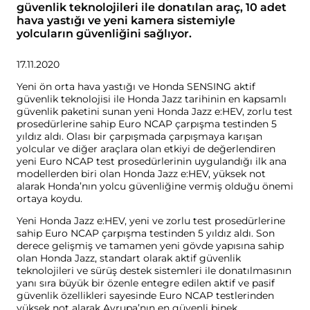
güvenlik teknolojileri ile donatılan araç, 10 adet
hava yastığı ve yeni kamera sistemiyle
yolcuların güvenliğini sağlıyor.
17.11.2020
Yeni ön orta hava yastığı ve Honda SENSING aktif
güvenlik teknolojisi ile Honda Jazz tarihinin en kapsamlı
güvenlik paketini sunan yeni Honda Jazz e:HEV, zorlu test
prosedürlerine sahip Euro NCAP çarpışma testinden 5
yıldız aldı. Olası bir çarpışmada çarpışmaya karışan
yolcular ve diğer araçlara olan etkiyi de değerlendiren
yeni Euro NCAP test prosedürlerinin uygulandığı ilk ana
modellerden biri olan Honda Jazz e:HEV, yüksek not
alarak Honda’nın yolcu güvenliğine vermiş olduğu önemi
ortaya koydu.
Yeni Honda Jazz e:HEV, yeni ve zorlu test prosedürlerine
sahip Euro NCAP çarpışma testinden 5 yıldız aldı. Son
derece gelişmiş ve tamamen yeni gövde yapısına sahip
olan Honda Jazz, standart olarak aktif güvenlik
teknolojileri ve sürüş destek sistemleri ile donatılmasının
yanı sıra büyük bir özenle entegre edilen aktif ve pasif
güvenlik özellikleri sayesinde Euro NCAP testlerinden
yüksek not alarak Avrupa’nın en güvenli binek