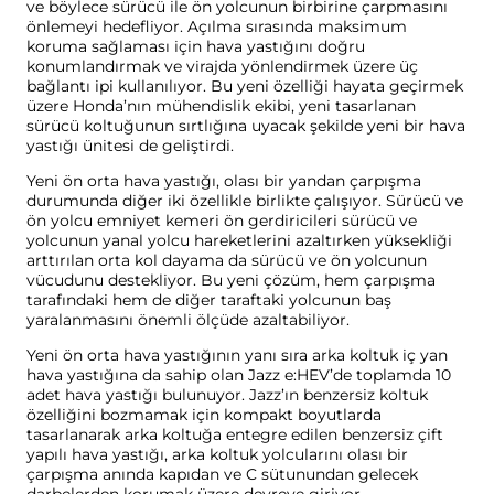
ve böylece sürücü ile ön yolcunun birbirine çarpmasını
önlemeyi hedefliyor. Açılma sırasında maksimum
koruma sağlaması için hava yastığını doğru
konumlandırmak ve virajda yönlendirmek üzere üç
bağlantı ipi kullanılıyor. Bu yeni özelliği hayata geçirmek
üzere Honda’nın mühendislik ekibi, yeni tasarlanan
sürücü koltuğunun sırtlığına uyacak şekilde yeni bir hava
yastığı ünitesi de geliştirdi.
Yeni ön orta hava yastığı, olası bir yandan çarpışma
durumunda diğer iki özellikle birlikte çalışıyor. Sürücü ve
ön yolcu emniyet kemeri ön gerdiricileri sürücü ve
yolcunun yanal yolcu hareketlerini azaltırken yüksekliği
arttırılan orta kol dayama da sürücü ve ön yolcunun
vücudunu destekliyor. Bu yeni çözüm, hem çarpışma
tarafındaki hem de diğer taraftaki yolcunun baş
yaralanmasını önemli ölçüde azaltabiliyor.
Yeni ön orta hava yastığının yanı sıra arka koltuk iç yan
hava yastığına da sahip olan Jazz e:HEV’de toplamda 10
adet hava yastığı bulunuyor. Jazz’ın benzersiz koltuk
özelliğini bozmamak için kompakt boyutlarda
tasarlanarak arka koltuğa entegre edilen benzersiz çift
yapılı hava yastığı, arka koltuk yolcularını olası bir
çarpışma anında kapıdan ve C sütunundan gelecek
darbelerden korumak üzere devreye giriyor.