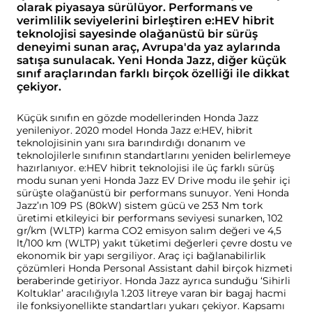
olarak piyasaya sürülüyor. Performans ve
verimlilik seviyelerini birleştiren e:HEV hibrit
teknolojisi sayesinde olağanüstü bir sürüş
deneyimi sunan araç, Avrupa'da yaz aylarında
satışa sunulacak. Yeni Honda Jazz, diğer küçük
sınıf araçlarından farklı birçok özelliği ile dikkat
çekiyor.
Küçük sınıfın en gözde modellerinden Honda Jazz
yenileniyor. 2020 model Honda Jazz e:HEV, hibrit
teknolojisinin yanı sıra barındırdığı donanım ve
teknolojilerle sınıfının standartlarını yeniden belirlemeye
hazırlanıyor. e:HEV hibrit teknolojisi ile üç farklı sürüş
modu sunan yeni Honda Jazz EV Drive modu ile şehir içi
sürüşte olağanüstü bir performans sunuyor. Yeni Honda
Jazz’ın 109 PS (80kW) sistem gücü ve 253 Nm tork
üretimi etkileyici bir performans seviyesi sunarken, 102
gr/km (WLTP) karma CO2 emisyon salım değeri ve 4,5
lt/100 km (WLTP) yakıt tüketimi değerleri çevre dostu ve
ekonomik bir yapı sergiliyor. Araç içi bağlanabilirlik
çözümleri Honda Personal Assistant dahil birçok hizmeti
beraberinde getiriyor. Honda Jazz ayrıca sunduğu ‘Sihirli
Koltuklar’ aracılığıyla 1.203 litreye varan bir bagaj hacmi
ile fonksiyonellikte standartları yukarı çekiyor. Kapsamı