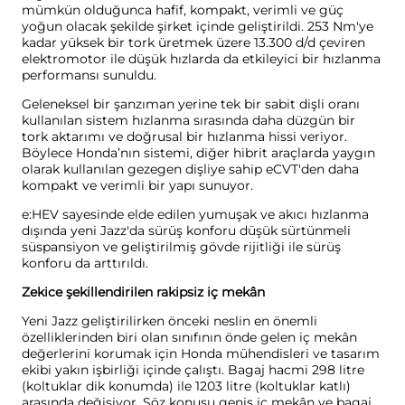
mümkün olduğunca hafif, kompakt, verimli ve güç
yoğun olacak şekilde şirket içinde geliştirildi. 253 Nm'ye
kadar yüksek bir tork üretmek üzere 13.300 d/d çeviren
elektromotor ile düşük hızlarda da etkileyici bir hızlanma
performansı sunuldu.
Geleneksel bir şanzıman yerine tek bir sabit dişli oranı
kullanılan sistem hızlanma sırasında daha düzgün bir
tork aktarımı ve doğrusal bir hızlanma hissi veriyor.
Böylece Honda’nın sistemi, diğer hibrit araçlarda yaygın
olarak kullanılan gezegen dişliye sahip eCVT'den daha
kompakt ve verimli bir yapı sunuyor.
e:HEV sayesinde elde edilen yumuşak ve akıcı hızlanma
dışında yeni Jazz'da sürüş konforu düşük sürtünmeli
süspansiyon ve geliştirilmiş gövde rijitliği ile sürüş
konforu da arttırıldı.
Zekice şekillendirilen rakipsiz iç mekân
Yeni Jazz geliştirilirken önceki neslin en önemli
özelliklerinden biri olan sınıfının önde gelen iç mekân
değerlerini korumak için Honda mühendisleri ve tasarım
ekibi yakın işbirliği içinde çalıştı. Bagaj hacmi 298 litre
(koltuklar dik konumda) ile 1203 litre (koltuklar katlı)
arasında değişiyor. Söz konusu geniş iç mekân ve bagaj