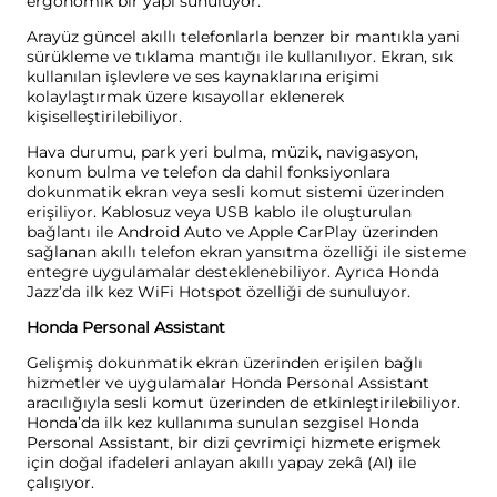
ergonomik bir yapı sunuluyor.
Arayüz güncel akıllı telefonlarla benzer bir mantıkla yani
sürükleme ve tıklama mantığı ile kullanılıyor. Ekran, sık
kullanılan işlevlere ve ses kaynaklarına erişimi
kolaylaştırmak üzere kısayollar eklenerek
kişiselleştirilebiliyor.
Hava durumu, park yeri bulma, müzik, navigasyon,
konum bulma ve telefon da dahil fonksiyonlara
dokunmatik ekran veya sesli komut sistemi üzerinden
erişiliyor. Kablosuz veya USB kablo ile oluşturulan
bağlantı ile Android Auto ve Apple CarPlay üzerinden
sağlanan akıllı telefon ekran yansıtma özelliği ile sisteme
entegre uygulamalar desteklenebiliyor. Ayrıca Honda
Jazz’da ilk kez WiFi Hotspot özelliği de sunuluyor.
Honda Personal Assistant
Gelişmiş dokunmatik ekran üzerinden erişilen bağlı
hizmetler ve uygulamalar Honda Personal Assistant
aracılığıyla sesli komut üzerinden de etkinleştirilebiliyor.
Honda’da ilk kez kullanıma sunulan sezgisel Honda
Personal Assistant, bir dizi çevrimiçi hizmete erişmek
için doğal ifadeleri anlayan akıllı yapay zekâ (AI) ile
çalışıyor.