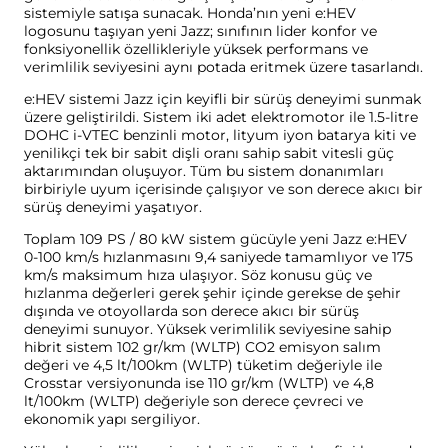
sistemiyle satışa sunacak. Honda’nın yeni e:HEV
logosunu taşıyan yeni Jazz; sınıfının lider konfor ve
fonksiyonellik özellikleriyle yüksek performans ve
verimlilik seviyesini aynı potada eritmek üzere tasarlandı.
e:HEV sistemi Jazz için keyifli bir sürüş deneyimi sunmak
üzere geliştirildi. Sistem iki adet elektromotor ile 1.5-litre
DOHC i-VTEC benzinli motor, lityum iyon batarya kiti ve
yenilikçi tek bir sabit dişli oranı sahip sabit vitesli güç
aktarımından oluşuyor. Tüm bu sistem donanımları
birbiriyle uyum içerisinde çalışıyor ve son derece akıcı bir
sürüş deneyimi yaşatıyor.
Toplam 109 PS / 80 kW sistem gücüyle yeni Jazz e:HEV
0-100 km/s hızlanmasını 9,4 saniyede tamamlıyor ve 175
km/s maksimum hıza ulaşıyor. Söz konusu güç ve
hızlanma değerleri gerek şehir içinde gerekse de şehir
dışında ve otoyollarda son derece akıcı bir sürüş
deneyimi sunuyor. Yüksek verimlilik seviyesine sahip
hibrit sistem 102 gr/km (WLTP) CO2 emisyon salım
değeri ve 4,5 lt/100km (WLTP) tüketim değeriyle ile
Crosstar versiyonunda ise 110 gr/km (WLTP) ve 4,8
lt/100km (WLTP) değeriyle son derece çevreci ve
ekonomik yapı sergiliyor.