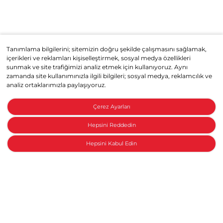
Tanımlama bilgilerini; sitemizin doğru şekilde çalışmasını sağlamak,
içerikleri ve reklamları kişiselleştirmek, sosyal medya özellikleri
sunmak ve site trafiğimizi analiz etmek için kullanıyoruz. Aynı
zamanda site kullanımınızla ilgili bilgileri; sosyal medya, reklamcılık ve
analiz ortaklarımızla paylaşıyoruz.
Çerez Ayarları
Hepsini Reddedin
Hepsini Kabul Edin
Honda ile konuşun
Haberler
Honda Jazz e:HEV, Hibrit ve Gelişmiş