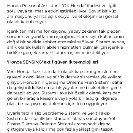
Honda Personal Assistant “OK Honda” ifadesi ve ilgili
soru veya talimatla etkinleştirilebiliyor. Soyut bir yüz
animasyonu yanıta eşlik ediyor ve etkileşimleri görsel
olarak kabul ediyor.
İçerik tanımlama fonksiyonu, yapay zekânın takip eden
sorunun ve yanıtlarının içeriğini anlamasıyla kullanıcının
doğal bir şekilde sohbet etmesini sağlıyor. Sistem ayrıca,
anlık olarak kullanılabilen hizmetleri bulmak için içerikle
birlikte gerçek zamanlı arama işlevini destekliyor.
'Honda SENSING' aktif güvenlik teknolojileri
Yeni Honda Jazz, standart olarak kapsamı genişletilen
güvenlik özellikleri ve sürüş destek sistemleriyle yollara
çıkıyor. Honda'nın Çarpışma Önleme Fren Sistemi daha
da geliştirildi. Sistem artık yayaları ve bisikletlileri gece
de tespit ediyor. Sistem ilave bir özellik olarak karşıdan
gelen bir araçla kesişme veya yola bir araç girdiğinde
olası bir çarpışmayı önlemek için fren uyguluyor.
Uyarlanabilir Hız Sabitleme Sistemi ve Şerit Takip
Sistemi Jazz'da ilk kez standart olarak sunuluyor. Yol
Dışına Çıkmayı Önleme Sistemi aracın şerit dışına
çıktığını veya kaldırıma çok fazla yaklaştığını tespit