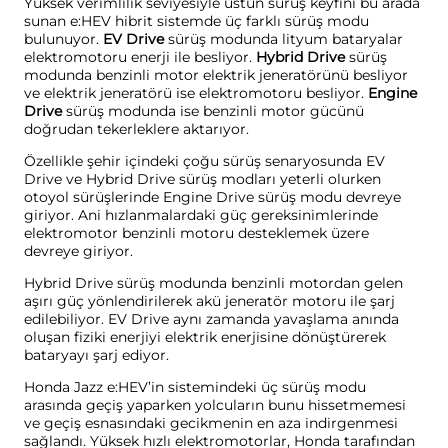
Yüksek verimlilik seviyesiyle üstün sürüş keyfini bu arada
sunan e:HEV hibrit sistemde üç farklı sürüş modu
bulunuyor.
EV Drive
sürüş modunda lityum bataryalar
elektromotoru enerji ile besliyor.
Hybrid Drive
sürüş
modunda benzinli motor elektrik jeneratörünü besliyor
ve elektrik jeneratörü ise elektromotoru besliyor.
Engine
Drive
sürüş modunda ise benzinli motor gücünü
doğrudan tekerleklere aktarıyor.
Özellikle şehir içindeki çoğu sürüş senaryosunda EV
Drive ve Hybrid Drive sürüş modları yeterli olurken
otoyol sürüşlerinde Engine Drive sürüş modu devreye
giriyor. Ani hızlanmalardaki güç gereksinimlerinde
elektromotor benzinli motoru desteklemek üzere
devreye giriyor.
Hybrid Drive sürüş modunda benzinli motordan gelen
aşırı güç yönlendirilerek akü jeneratör motoru ile şarj
edilebiliyor. EV Drive aynı zamanda yavaşlama anında
oluşan fiziki enerjiyi elektrik enerjisine dönüştürerek
bataryayı şarj ediyor.
Honda Jazz e:HEV’in sistemindeki üç sürüş modu
arasında geçiş yaparken yolcuların bunu hissetmemesi
ve geçiş esnasındaki gecikmenin en aza indirgenmesi
sağlandı. Yüksek hızlı elektromotorlar, Honda tarafından