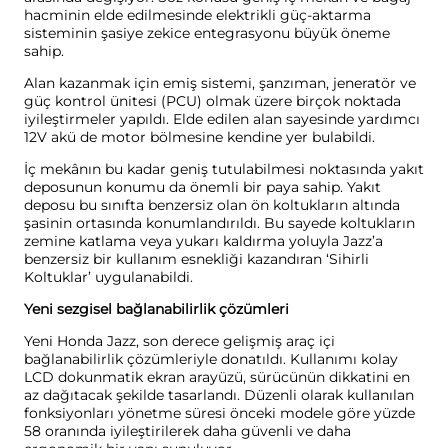
hacminin elde edilmesinde elektrikli güç-aktarma
sisteminin şasiye zekice entegrasyonu büyük öneme
sahip.
Alan kazanmak için emiş sistemi, şanzıman, jeneratör ve
güç kontrol ünitesi (PCU) olmak üzere birçok noktada
iyileştirmeler yapıldı. Elde edilen alan sayesinde yardımcı
12V akü de motor bölmesine kendine yer bulabildi.
İç mekânın bu kadar geniş tutulabilmesi noktasında yakıt
deposunun konumu da önemli bir paya sahip. Yakıt
deposu bu sınıfta benzersiz olan ön koltukların altında
şasinin ortasında konumlandırıldı. Bu sayede koltukların
zemine katlama veya yukarı kaldırma yoluyla Jazz’a
benzersiz bir kullanım esnekliği kazandıran ‘Sihirli
Koltuklar’ uygulanabildi.
Yeni sezgisel bağlanabilirlik çözümleri
Yeni Honda Jazz, son derece gelişmiş araç içi
bağlanabilirlik çözümleriyle donatıldı. Kullanımı kolay
LCD dokunmatik ekran arayüzü, sürücünün dikkatini en
az dağıtacak şekilde tasarlandı. Düzenli olarak kullanılan
fonksiyonları yönetme süresi önceki modele göre yüzde
58 oranında iyileştirilerek daha güvenli ve daha