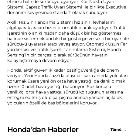
etmesi halinde sürücüyü uyarıyor. Kör Nokta Uyarı
Sistemi, Çapraz Trafik Uyarı Sistemi ile birlikte Executive
donanım seviyesinde standart olarak sunuluyor.
Akıllı Hız Sınırlandırma Sistemi hız sınırı levhalarını
algılayarak aracın hızını otomatik olarak uyarlıyor. Trafik
işaretinin o an ki hızdan daha düşük bir hız göstermesi
halinde sistem ekrandaki bir gösterge ve sesli bir uyarı ile
sürücüyü uyararak aracı yavaşlatıyor. Otomatik Uzun Far
yardımcısı ve Trafik İşareti Tanımlama Sistemi, Honda
Sensing’in bir parçası olarak sürücünün hayatını
kolaylaştırmaya devam ediyor.
Honda, aktif güvenlik kadar pasif güvenliğe de önem
veriyor. Yeni Honda Jazz’da olası bir kaza anında yolcuları
korumak üzere yeni ön orta hava yastığı da dahil olmak
üzere 10 adet hava yastığı bulunuyor. Söz konusu
yenilikçi orta hava yastığı, sürücü koltuğunun arkasına
entegre edilmiş olup çarpışma anında yandan açılarak
yolcuların özellikle baş bölgelerini koruyor.
Honda’dan Haberler
Tümü