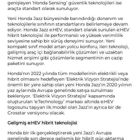
genişleyen ‘Honda Sensing’ güvenlik teknolojileri ise
araçta standart olarak sunuluyor.
Yeni Honda Jazz bünyesinde barındırdığı donanım ve
teknolojilerle sınıfının standartlarını belirlemeye devam
ediyor. Honda Jazz e:HEV, standart olarak sunulan e:HEV
hibrit teknolojisi ile performanslı ve yüksek verimlilik
seviyesine sahip bir sürüş deneyimi sunuyor. Yeni
kompakt sınıf model artan yolcu konforu, ileri teknoloji,
gelişmiş araç içi bağlanabilirlik çözümleri ve uzaktan
hizmet erişimi gibi çözümlerle segmentinin en cazip
paketini sunuyor.
Honda’nın 2022 yılında tüm modellerinin elektrikli veya
hibrit olmasını hedefleyen ‘Elektrik Vizyon Stratejisi’nde
önemli bir yere sahip olan yeni Honda Jazz’ın 2020 yılının
yaz aylarında Avrupa genelinde satışa sunulması
bekleniyor. ‘Elektrik Vizyon Stratejisi’ kapsamında
oluşturulan ‘e:Technology’ markası altında e:HEV
logosunu taşıyan ilk model olan Jazz’ın ayrıca bir de
Crosstar versiyonu olacak.
Gelişmiş e:HEV hibrit teknolojisi
Honda bir ilk gerçekleştirerek yeni Jazz’ı Avrupa
genelinde son derece gelişmiş bir hibrit güç-aktarma