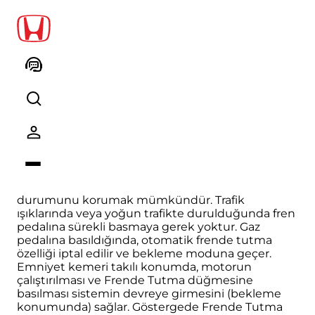
Frende Tutma Özelliği
Frende Tutma Özelliği
Otomatik frende tutma ile, ana frenlerle durmuş
bir aracın, fren pedalı bırakılsa bile, mevcut
durumunu korumak mümkündür. Trafik
ışıklarında veya yoğun trafikte durulduğunda fren
pedalına sürekli basmaya gerek yoktur. Gaz
pedalına basıldığında, otomatik frende tutma
özelliği iptal edilir ve bekleme moduna geçer.
Emniyet kemeri takılı konumda, motorun
çalıştırılması ve Frende Tutma düğmesine
basılması sistemin devreye girmesini (bekleme
konumunda) sağlar. Göstergede Frende Tutma