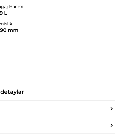
agaj Hacmi
9 L
nişlik
790 mm
m detaylar