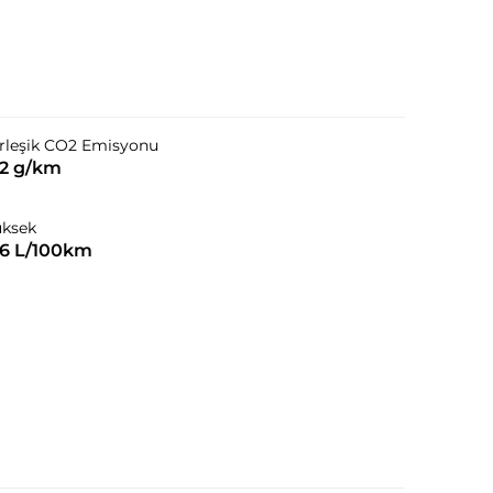
rleşik CO2 Emisyonu
22 g/km
üksek
,6 L/100km