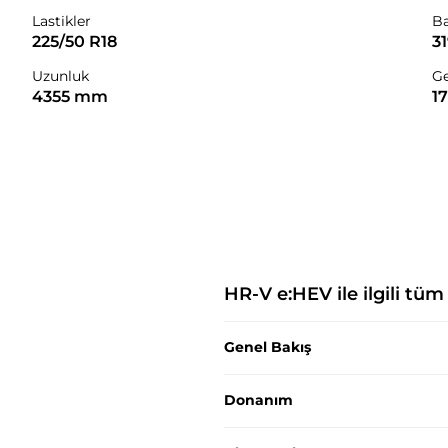
Lastikler
B
225/50 R18
31
Uzunluk
Ge
4355 mm
1
HR-V e:HEV
ile ilgili tü
Genel Bakış
Donanım