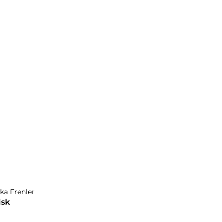
Bakış
Donanım
Teknik Özellikler
Aksesuarlar
acim
498 cc
ka Frenler
isk