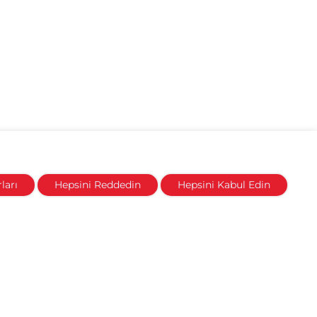
ları
Hepsini Reddedin
Hepsini Kabul Edin
klik yapma hakkını saklı tutar. Web sayfasında ve
bilir. Daha fazla bilgi için Honda Yetkili Bayileri’ne