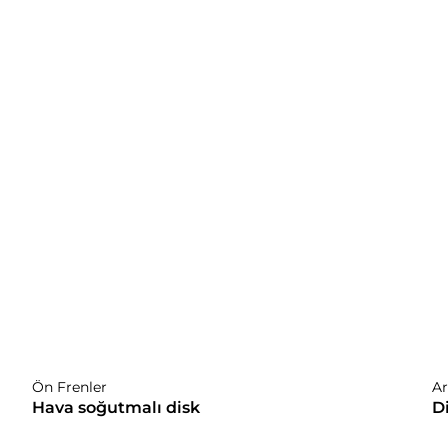
Genel 
Çap ve Strok
H
73 mm x 89,5 mm
1
Ön Frenler
Ar
Hava soğutmalı disk
D