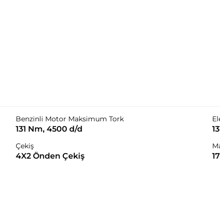
Benzinli Motor Maksimum Tork
El
131 Nm, 4500 d/d
1
Çekiş
M
4X2 Önden Çekiş
1