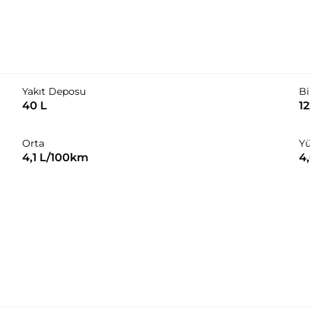
Yakıt Deposu
Bi
40 L
1
Orta
Y
4,1 L/100km
4