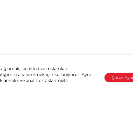
sağlamak, içerikleri ve reklamları
afiğimizi analiz etmek için kullanıyoruz. Aynı
Çerez Ayar
eklamcılık ve analiz ortaklarımızla
ik, renk seçenekleri ve renk tanımlarında önceden haber vermeksizin değişi
tışa sunulan versiyonların renk ve donanım özellikleri arasında farklılıklar ola