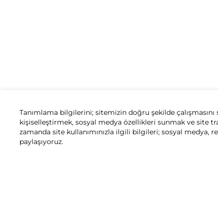
Tanımlama bilgilerini; sitemizin doğru şekilde çalışmasını 
kişiselleştirmek, sosyal medya özellikleri sunmak ve site tr
zamanda site kullanımınızla ilgili bilgileri; sosyal medya, r
paylaşıyoruz.
1.
Honda, otomobillerin model, donanım, aksesuar, teknik özell
aplikasyonda yer alan görsellerdeki versiyonlar ile Türkiye’de sa