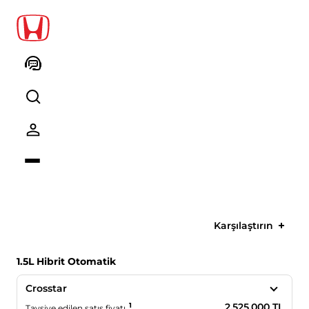
Fiyat Listesi - 2026 Model Yılı
2025 Model
2026 Model
Karşılaştırın
1.5L Hibrit Otomatik
Crosstar
1
2.525.000 TL
Tavsiye edilen satış fiyatı